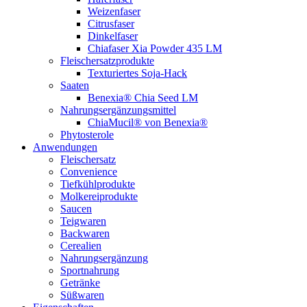
Weizenfaser
Citrusfaser
Dinkelfaser
Chiafaser Xia Powder 435 LM
Fleischersatzprodukte
Texturiertes Soja-Hack
Saaten
Benexia® Chia Seed LM
Nahrungsergänzungsmittel
ChiaMucil® von Benexia®
Phytosterole
Anwendungen
Fleischersatz
Convenience
Tiefkühlprodukte
Molkereiprodukte
Saucen
Teigwaren
Backwaren
Cerealien
Nahrungsergänzung
Sportnahrung
Getränke
Süßwaren