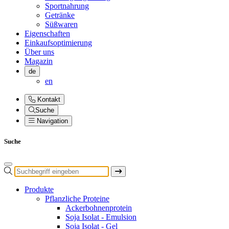
Sportnahrung
Getränke
Süßwaren
Eigenschaften
Einkaufsoptimierung
Über uns
Magazin
de
en
Kontakt
Suche
Navigation
Suche
Produkte
Pflanzliche Proteine
Ackerbohnenprotein
Soja Isolat - Emulsion
Soja Isolat - Gel