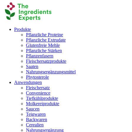
Produkte
Pflanzliche Proteine
Pflanzliche Extrudate
Glutenfreie Mehle
Pflanzliche Stärken
Pflanzenfasern
Fleischersatzprodukte
Saaten
Nahrungsergänzungsmittel
Phytosterole
Anwendungen
Fleischersatz
Convenience
Tiefkühlprodukte
Molkereiprodukte
Saucen
Teigwaren
Backwaren
Cerealien
Nahrungsergänzung