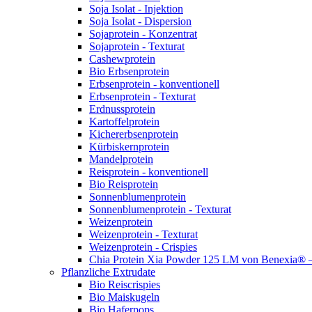
Soja Isolat - Injektion
Soja Isolat - Dispersion
Sojaprotein - Konzentrat
Sojaprotein - Texturat
Cashewprotein
Bio Erbsenprotein
Erbsenprotein - konventionell
Erbsenprotein - Texturat
Erdnussprotein
Kartoffelprotein
Kichererbsenprotein
Kürbiskernprotein
Mandelprotein
Reisprotein - konventionell
Bio Reisprotein
Sonnenblumenprotein
Sonnenblumenprotein - Texturat
Weizenprotein
Weizenprotein - Texturat
Weizenprotein - Crispies
Chia Protein Xia Powder 125 LM von Benexia® – P
Pflanzliche Extrudate
Bio Reiscrispies
Bio Maiskugeln
Bio Haferpops