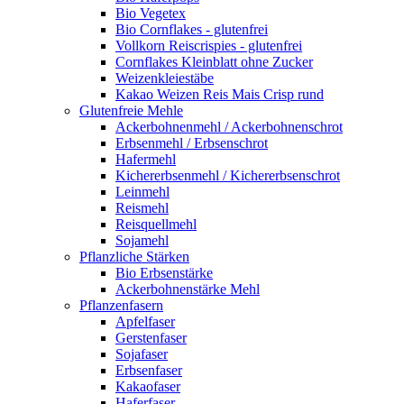
Bio Vegetex
Bio Cornflakes - glutenfrei
Vollkorn Reiscrispies - glutenfrei
Cornflakes Kleinblatt ohne Zucker
Weizenkleiestäbe
Kakao Weizen Reis Mais Crisp rund
Glutenfreie Mehle
Ackerbohnenmehl / Ackerbohnenschrot
Erbsenmehl / Erbsenschrot
Hafermehl
Kichererbsenmehl / Kichererbsenschrot
Leinmehl
Reismehl
Reisquellmehl
Sojamehl
Pflanzliche Stärken
Bio Erbsenstärke
Ackerbohnenstärke Mehl
Pflanzenfasern
Apfelfaser
Gerstenfaser
Sojafaser
Erbsenfaser
Kakaofaser
Haferfaser