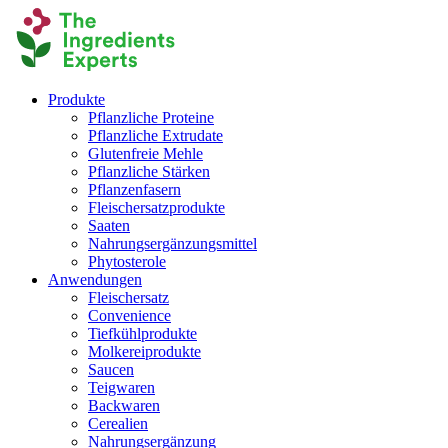
Produkte
Pflanzliche Proteine
Pflanzliche Extrudate
Glutenfreie Mehle
Pflanzliche Stärken
Pflanzenfasern
Fleischersatzprodukte
Saaten
Nahrungsergänzungsmittel
Phytosterole
Anwendungen
Fleischersatz
Convenience
Tiefkühlprodukte
Molkereiprodukte
Saucen
Teigwaren
Backwaren
Cerealien
Nahrungsergänzung