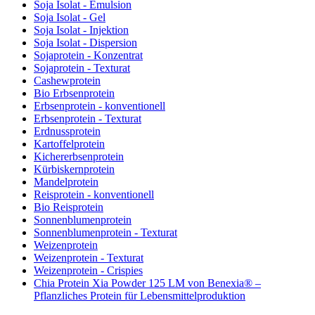
Soja Isolat - Emulsion
Soja Isolat - Gel
Soja Isolat - Injektion
Soja Isolat - Dispersion
Sojaprotein - Konzentrat
Sojaprotein - Texturat
Cashewprotein
Bio Erbsenprotein
Erbsenprotein - konventionell
Erbsenprotein - Texturat
Erdnussprotein
Kartoffelprotein
Kichererbsenprotein
Kürbiskernprotein
Mandelprotein
Reisprotein - konventionell
Bio Reisprotein
Sonnenblumenprotein
Sonnenblumenprotein - Texturat
Weizenprotein
Weizenprotein - Texturat
Weizenprotein - Crispies
Chia Protein Xia Powder 125 LM von Benexia® –
Pflanzliches Protein für Lebensmittelproduktion