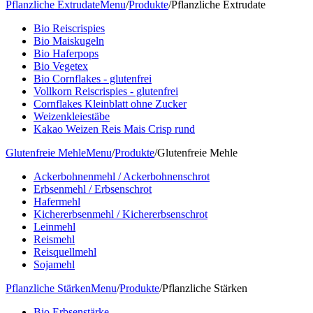
Pflanzliche Extrudate
Menu
/
Produkte
/
Pflanzliche Extrudate
Bio Reiscrispies
Bio Maiskugeln
Bio Haferpops
Bio Vegetex
Bio Cornflakes - glutenfrei
Vollkorn Reiscrispies - glutenfrei
Cornflakes Kleinblatt ohne Zucker
Weizenkleiestäbe
Kakao Weizen Reis Mais Crisp rund
Glutenfreie Mehle
Menu
/
Produkte
/
Glutenfreie Mehle
Ackerbohnenmehl / Ackerbohnenschrot
Erbsenmehl / Erbsenschrot
Hafermehl
Kichererbsenmehl / Kichererbsenschrot
Leinmehl
Reismehl
Reisquellmehl
Sojamehl
Pflanzliche Stärken
Menu
/
Produkte
/
Pflanzliche Stärken
Bio Erbsenstärke