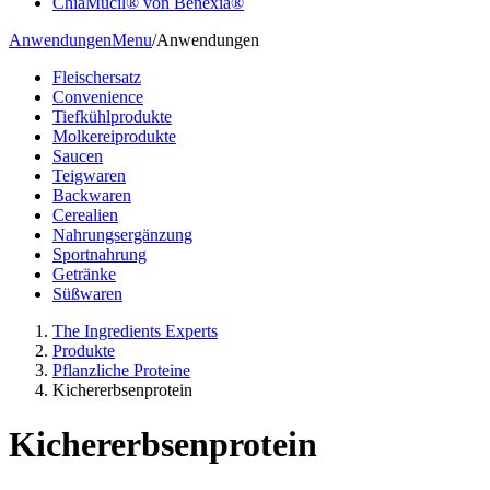
ChiaMucil® von Benexia®
Anwendungen
Menu
/
Anwendungen
Fleischersatz
Convenience
Tiefkühlprodukte
Molkereiprodukte
Saucen
Teigwaren
Backwaren
Cerealien
Nahrungsergänzung
Sportnahrung
Getränke
Süßwaren
The Ingredients Experts
Produkte
Pflanzliche Proteine
Kichererbsenprotein
Kichererbsenprotein