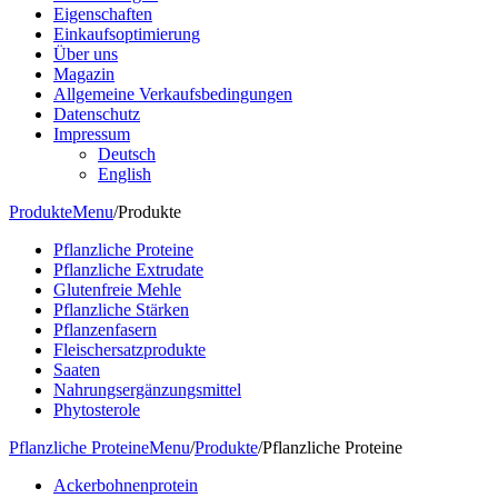
Eigenschaften
Einkaufsoptimierung
Über uns
Magazin
Allgemeine Verkaufsbedingungen
Datenschutz
Impressum
Deutsch
English
Produkte
Menu
/
Produkte
Pflanzliche Proteine
Pflanzliche Extrudate
Glutenfreie Mehle
Pflanzliche Stärken
Pflanzenfasern
Fleischersatzprodukte
Saaten
Nahrungsergänzungsmittel
Phytosterole
Pflanzliche Proteine
Menu
/
Produkte
/
Pflanzliche Proteine
Ackerbohnenprotein