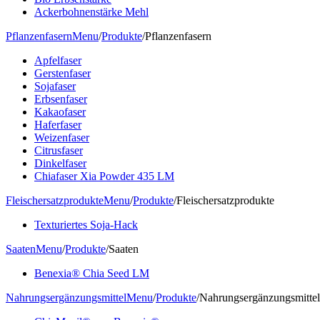
Ackerbohnenstärke Mehl
Pflanzenfasern
Menu
/
Produkte
/
Pflanzenfasern
Apfelfaser
Gerstenfaser
Sojafaser
Erbsenfaser
Kakaofaser
Haferfaser
Weizenfaser
Citrusfaser
Dinkelfaser
Chiafaser Xia Powder 435 LM
Fleischersatzprodukte
Menu
/
Produkte
/
Fleischersatzprodukte
Texturiertes Soja-Hack
Saaten
Menu
/
Produkte
/
Saaten
Benexia® Chia Seed LM
Nahrungsergänzungsmittel
Menu
/
Produkte
/
Nahrungsergänzungsmittel