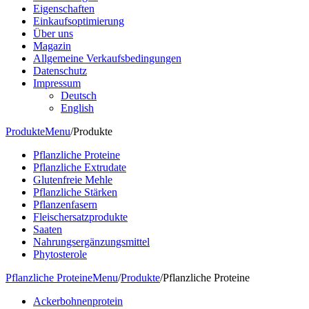
Eigenschaften
Einkaufsoptimierung
Über uns
Magazin
Allgemeine Verkaufsbedingungen
Datenschutz
Impressum
Deutsch
English
Produkte
Menu
/
Produkte
Pflanzliche Proteine
Pflanzliche Extrudate
Glutenfreie Mehle
Pflanzliche Stärken
Pflanzenfasern
Fleischersatzprodukte
Saaten
Nahrungsergänzungsmittel
Phytosterole
Pflanzliche Proteine
Menu
/
Produkte
/
Pflanzliche Proteine
Ackerbohnenprotein