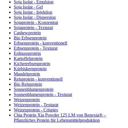
Soja Isolat - Emulsion
Soja Isolat - Gel
Soja Isolat - Injektion
Soja Isolat - Dispersion
Sojaprotein - Konzentrat
Sojaprotein - Texturat
Cashewprotein
Bio Erbsenprotein
Erbsenprotein - konventionell
Erbsenprotein - Texturat
Erdnussprotein
Kartoffelprotein
Kichererbsenprotein
Kürbiskernprotein
Mandelprotein
Reisprotein - konventionell
Bio Reisprotein
Sonnenblumenprotein
Sonnenblumenprotein - Texturat
Weizenprotein
Weizenprotein - Texturat
Weizenprotein - Crispies
Chia Protein Xia Powder 125 LM von Benexia® –
Pflanzliches Protein für Lebensmittelproduktion