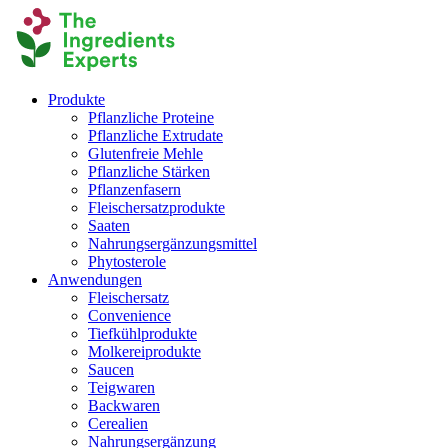
Produkte
Pflanzliche Proteine
Pflanzliche Extrudate
Glutenfreie Mehle
Pflanzliche Stärken
Pflanzenfasern
Fleischersatzprodukte
Saaten
Nahrungsergänzungsmittel
Phytosterole
Anwendungen
Fleischersatz
Convenience
Tiefkühlprodukte
Molkereiprodukte
Saucen
Teigwaren
Backwaren
Cerealien
Nahrungsergänzung