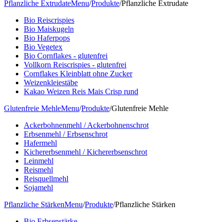
Pflanzliche Extrudate
Menu
/
Produkte
/
Pflanzliche Extrudate
Bio Reiscrispies
Bio Maiskugeln
Bio Haferpops
Bio Vegetex
Bio Cornflakes - glutenfrei
Vollkorn Reiscrispies - glutenfrei
Cornflakes Kleinblatt ohne Zucker
Weizenkleiestäbe
Kakao Weizen Reis Mais Crisp rund
Glutenfreie Mehle
Menu
/
Produkte
/
Glutenfreie Mehle
Ackerbohnenmehl / Ackerbohnenschrot
Erbsenmehl / Erbsenschrot
Hafermehl
Kichererbsenmehl / Kichererbsenschrot
Leinmehl
Reismehl
Reisquellmehl
Sojamehl
Pflanzliche Stärken
Menu
/
Produkte
/
Pflanzliche Stärken
Bio Erbsenstärke