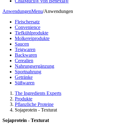
ChiaMucil® von Benexia®
Anwendungen
Menu
/
Anwendungen
Fleischersatz
Convenience
Tiefkühlprodukte
Molkereiprodukte
Saucen
Teigwaren
Backwaren
Cerealien
Nahrungsergänzung
Sportnahrung
Getränke
Süßwaren
The Ingredients Experts
Produkte
Pflanzliche Proteine
Sojaprotein - Texturat
Sojaprotein - Texturat