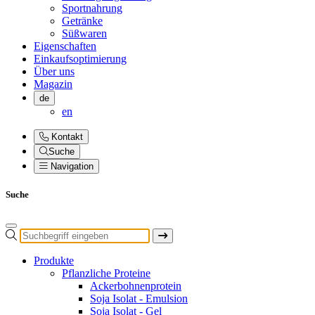
Sportnahrung
Getränke
Süßwaren
Eigenschaften
Einkaufsoptimierung
Über uns
Magazin
de
en
Kontakt
Suche
Navigation
Suche
Produkte
Pflanzliche Proteine
Ackerbohnenprotein
Soja Isolat - Emulsion
Soja Isolat - Gel