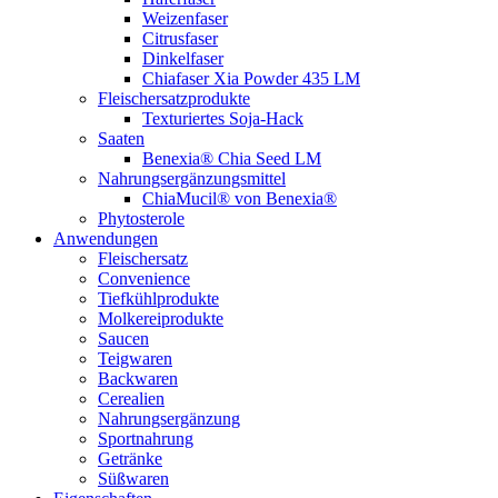
Weizenfaser
Citrusfaser
Dinkelfaser
Chiafaser Xia Powder 435 LM
Fleischersatzprodukte
Texturiertes Soja-Hack
Saaten
Benexia® Chia Seed LM
Nahrungsergänzungsmittel
ChiaMucil® von Benexia®
Phytosterole
Anwendungen
Fleischersatz
Convenience
Tiefkühlprodukte
Molkereiprodukte
Saucen
Teigwaren
Backwaren
Cerealien
Nahrungsergänzung
Sportnahrung
Getränke
Süßwaren