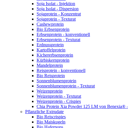
Soja Isolat - Injektion
Soja Isolat - Dispersion
Sojaprotein - Konzentrat
Sojaprotein - Texturat
Cashewprotein
Bio Erbsenprotein
Erbsenprotein - konventionell
Erbsenprotein - Texturat
Erdnussprotein
Kartoffelprotein
Kichererbsenprotein
Kürbiskernprotein
Mandelprotein
Reisprotein - konventionell
Bio Reisprotein
Sonnenblumenprotein
Sonnenblumenprotein - Texturat
Weizenprotein
Weizenprotein - Texturat
Weizenprotein - Crispies
Chia Protein Xia Powder 125 LM von Benexia® – P
Pflanzliche Extrudate
Bio Reiscrispies
Bio Maiskugeln
Bio Haferpops