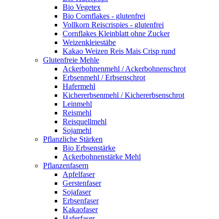
Bio Vegetex
Bio Cornflakes - glutenfrei
Vollkorn Reiscrispies - glutenfrei
Cornflakes Kleinblatt ohne Zucker
Weizenkleiestäbe
Kakao Weizen Reis Mais Crisp rund
Glutenfreie Mehle
Ackerbohnenmehl / Ackerbohnenschrot
Erbsenmehl / Erbsenschrot
Hafermehl
Kichererbsenmehl / Kichererbsenschrot
Leinmehl
Reismehl
Reisquellmehl
Sojamehl
Pflanzliche Stärken
Bio Erbsenstärke
Ackerbohnenstärke Mehl
Pflanzenfasern
Apfelfaser
Gerstenfaser
Sojafaser
Erbsenfaser
Kakaofaser
Haferfaser