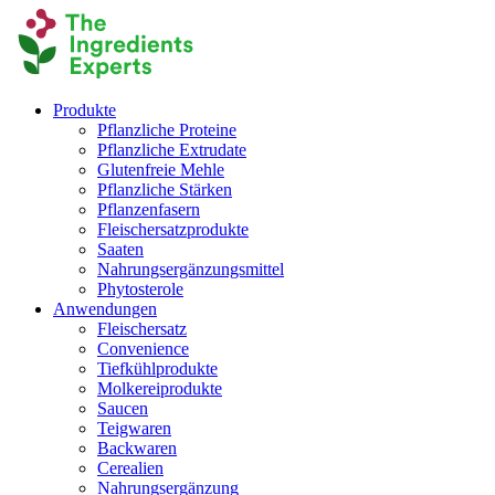
Produkte
Pflanzliche Proteine
Pflanzliche Extrudate
Glutenfreie Mehle
Pflanzliche Stärken
Pflanzenfasern
Fleischersatzprodukte
Saaten
Nahrungsergänzungsmittel
Phytosterole
Anwendungen
Fleischersatz
Convenience
Tiefkühlprodukte
Molkereiprodukte
Saucen
Teigwaren
Backwaren
Cerealien
Nahrungsergänzung