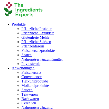
Produkte
Pflanzliche Proteine
Pflanzliche Extrudate
Glutenfreie Mehle
Pflanzliche Stärken
Pflanzenfasern
Fleischersatzprodukte
Saaten
Nahrungsergänzungsmittel
Phytosterole
Anwendungen
Fleischersatz
Convenience
Tiefkühlprodukte
Molkereiprodukte
Saucen
Teigwaren
Backwaren
Cerealien
Nahrungsergänzung