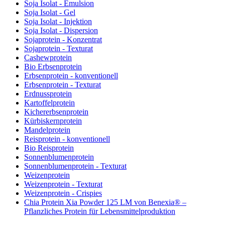
Soja Isolat - Emulsion
Soja Isolat - Gel
Soja Isolat - Injektion
Soja Isolat - Dispersion
Sojaprotein - Konzentrat
Sojaprotein - Texturat
Cashewprotein
Bio Erbsenprotein
Erbsenprotein - konventionell
Erbsenprotein - Texturat
Erdnussprotein
Kartoffelprotein
Kichererbsenprotein
Kürbiskernprotein
Mandelprotein
Reisprotein - konventionell
Bio Reisprotein
Sonnenblumenprotein
Sonnenblumenprotein - Texturat
Weizenprotein
Weizenprotein - Texturat
Weizenprotein - Crispies
Chia Protein Xia Powder 125 LM von Benexia® –
Pflanzliches Protein für Lebensmittelproduktion