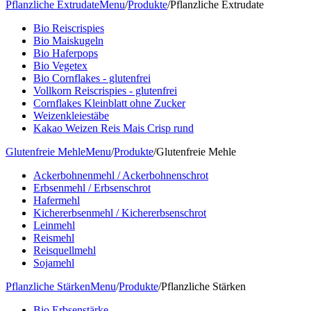
Pflanzliche Extrudate
Menu
/
Produkte
/
Pflanzliche Extrudate
Bio Reiscrispies
Bio Maiskugeln
Bio Haferpops
Bio Vegetex
Bio Cornflakes - glutenfrei
Vollkorn Reiscrispies - glutenfrei
Cornflakes Kleinblatt ohne Zucker
Weizenkleiestäbe
Kakao Weizen Reis Mais Crisp rund
Glutenfreie Mehle
Menu
/
Produkte
/
Glutenfreie Mehle
Ackerbohnenmehl / Ackerbohnenschrot
Erbsenmehl / Erbsenschrot
Hafermehl
Kichererbsenmehl / Kichererbsenschrot
Leinmehl
Reismehl
Reisquellmehl
Sojamehl
Pflanzliche Stärken
Menu
/
Produkte
/
Pflanzliche Stärken
Bio Erbsenstärke