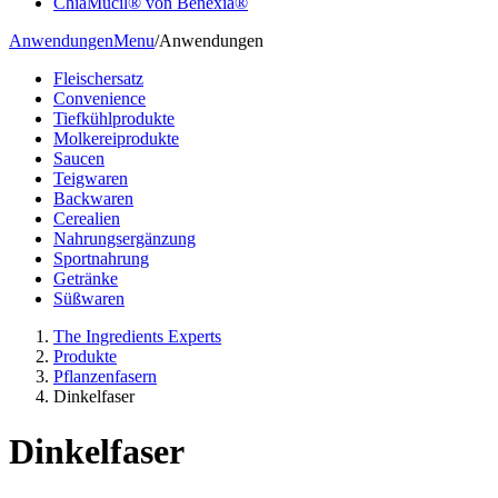
ChiaMucil® von Benexia®
Anwendungen
Menu
/
Anwendungen
Fleischersatz
Convenience
Tiefkühlprodukte
Molkereiprodukte
Saucen
Teigwaren
Backwaren
Cerealien
Nahrungsergänzung
Sportnahrung
Getränke
Süßwaren
The Ingredients Experts
Produkte
Pflanzenfasern
Dinkelfaser
Dinkelfaser