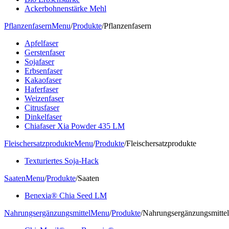
Ackerbohnenstärke Mehl
Pflanzenfasern
Menu
/
Produkte
/
Pflanzenfasern
Apfelfaser
Gerstenfaser
Sojafaser
Erbsenfaser
Kakaofaser
Haferfaser
Weizenfaser
Citrusfaser
Dinkelfaser
Chiafaser Xia Powder 435 LM
Fleischersatzprodukte
Menu
/
Produkte
/
Fleischersatzprodukte
Texturiertes Soja-Hack
Saaten
Menu
/
Produkte
/
Saaten
Benexia® Chia Seed LM
Nahrungsergänzungsmittel
Menu
/
Produkte
/
Nahrungsergänzungsmittel