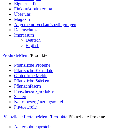
Eigenschaften
Einkaufsoptimierung
Über uns
Magazin
Allgemeine Verkaufsbedingungen
Datenschutz
Impressum
Deutsch
English
Produkte
Menu
/
Produkte
Pflanzliche Proteine
Pflanzliche Extrudate
Glutenfreie Mehle
Pflanzliche Stärken
Pflanzenfasern
Fleischersatzprodukte
Saaten
Nahrungsergänzungsmittel
Phytosterole
Pflanzliche Proteine
Menu
/
Produkte
/
Pflanzliche Proteine
Ackerbohnenprotein