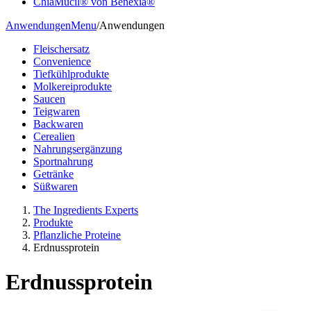
ChiaMucil® von Benexia®
Anwendungen
Menu
/
Anwendungen
Fleischersatz
Convenience
Tiefkühlprodukte
Molkereiprodukte
Saucen
Teigwaren
Backwaren
Cerealien
Nahrungsergänzung
Sportnahrung
Getränke
Süßwaren
The Ingredients Experts
Produkte
Pflanzliche Proteine
Erdnussprotein
Erdnussprotein