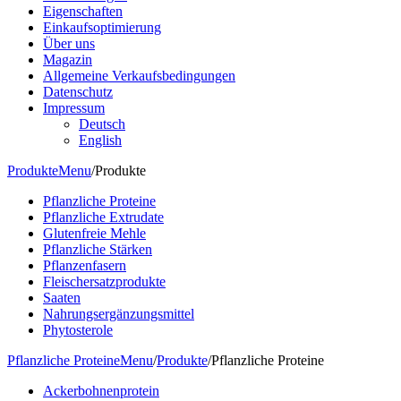
Eigenschaften
Einkaufsoptimierung
Über uns
Magazin
Allgemeine Verkaufsbedingungen
Datenschutz
Impressum
Deutsch
English
Produkte
Menu
/
Produkte
Pflanzliche Proteine
Pflanzliche Extrudate
Glutenfreie Mehle
Pflanzliche Stärken
Pflanzenfasern
Fleischersatzprodukte
Saaten
Nahrungsergänzungsmittel
Phytosterole
Pflanzliche Proteine
Menu
/
Produkte
/
Pflanzliche Proteine
Ackerbohnenprotein