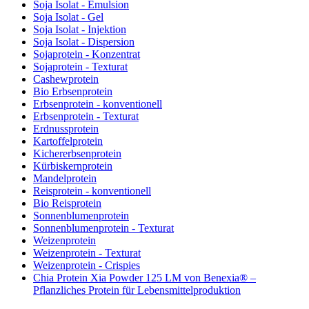
Soja Isolat - Emulsion
Soja Isolat - Gel
Soja Isolat - Injektion
Soja Isolat - Dispersion
Sojaprotein - Konzentrat
Sojaprotein - Texturat
Cashewprotein
Bio Erbsenprotein
Erbsenprotein - konventionell
Erbsenprotein - Texturat
Erdnussprotein
Kartoffelprotein
Kichererbsenprotein
Kürbiskernprotein
Mandelprotein
Reisprotein - konventionell
Bio Reisprotein
Sonnenblumenprotein
Sonnenblumenprotein - Texturat
Weizenprotein
Weizenprotein - Texturat
Weizenprotein - Crispies
Chia Protein Xia Powder 125 LM von Benexia® –
Pflanzliches Protein für Lebensmittelproduktion