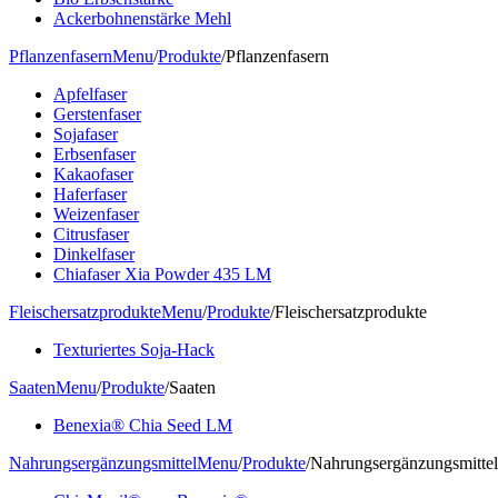
Ackerbohnenstärke Mehl
Pflanzenfasern
Menu
/
Produkte
/
Pflanzenfasern
Apfelfaser
Gerstenfaser
Sojafaser
Erbsenfaser
Kakaofaser
Haferfaser
Weizenfaser
Citrusfaser
Dinkelfaser
Chiafaser Xia Powder 435 LM
Fleischersatzprodukte
Menu
/
Produkte
/
Fleischersatzprodukte
Texturiertes Soja-Hack
Saaten
Menu
/
Produkte
/
Saaten
Benexia® Chia Seed LM
Nahrungsergänzungsmittel
Menu
/
Produkte
/
Nahrungsergänzungsmittel