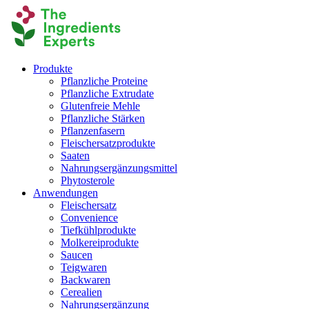
Produkte
Pflanzliche Proteine
Pflanzliche Extrudate
Glutenfreie Mehle
Pflanzliche Stärken
Pflanzenfasern
Fleischersatzprodukte
Saaten
Nahrungsergänzungsmittel
Phytosterole
Anwendungen
Fleischersatz
Convenience
Tiefkühlprodukte
Molkereiprodukte
Saucen
Teigwaren
Backwaren
Cerealien
Nahrungsergänzung