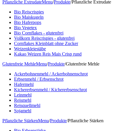
Pflanzliche Extrudate
Menu
/
Produkte
/
Pflanzliche Extrudate
Bio Reiscrispies
Bio Maiskugeln
Bio Haferpops
Bio Vegetex
Bio Cornflakes - glutenfrei
Vollkorn Reiscrispies - glutenfrei
Cornflakes Kleinblatt ohne Zucker
Weizenkleiestäbe
Kakao Weizen Reis Mais Crisp rund
Glutenfreie Mehle
Menu
/
Produkte
/
Glutenfreie Mehle
Ackerbohnenmehl / Ackerbohnenschrot
Erbsenmehl / Erbsenschrot
Hafermehl
Kichererbsenmehl / Kichererbsenschrot
Leinmehl
Reismehl
Reisquellmehl
Sojamehl
Pflanzliche Stärken
Menu
/
Produkte
/
Pflanzliche Stärken
Bio Erbsenstärke