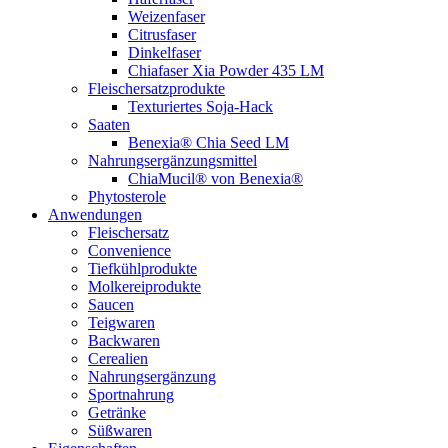
Weizenfaser
Citrusfaser
Dinkelfaser
Chiafaser Xia Powder 435 LM
Fleischersatzprodukte
Texturiertes Soja-Hack
Saaten
Benexia® Chia Seed LM
Nahrungsergänzungsmittel
ChiaMucil® von Benexia®
Phytosterole
Anwendungen
Fleischersatz
Convenience
Tiefkühlprodukte
Molkereiprodukte
Saucen
Teigwaren
Backwaren
Cerealien
Nahrungsergänzung
Sportnahrung
Getränke
Süßwaren