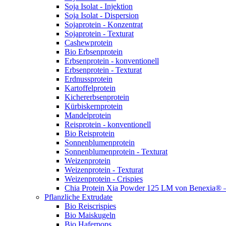
Soja Isolat - Injektion
Soja Isolat - Dispersion
Sojaprotein - Konzentrat
Sojaprotein - Texturat
Cashewprotein
Bio Erbsenprotein
Erbsenprotein - konventionell
Erbsenprotein - Texturat
Erdnussprotein
Kartoffelprotein
Kichererbsenprotein
Kürbiskernprotein
Mandelprotein
Reisprotein - konventionell
Bio Reisprotein
Sonnenblumenprotein
Sonnenblumenprotein - Texturat
Weizenprotein
Weizenprotein - Texturat
Weizenprotein - Crispies
Chia Protein Xia Powder 125 LM von Benexia® – P
Pflanzliche Extrudate
Bio Reiscrispies
Bio Maiskugeln
Bio Haferpops