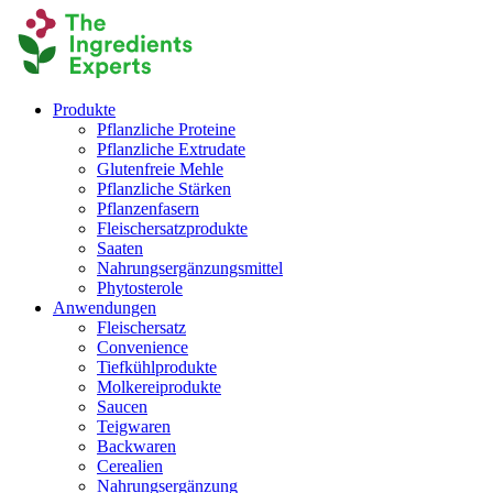
Produkte
Pflanzliche Proteine
Pflanzliche Extrudate
Glutenfreie Mehle
Pflanzliche Stärken
Pflanzenfasern
Fleischersatzprodukte
Saaten
Nahrungsergänzungsmittel
Phytosterole
Anwendungen
Fleischersatz
Convenience
Tiefkühlprodukte
Molkereiprodukte
Saucen
Teigwaren
Backwaren
Cerealien
Nahrungsergänzung