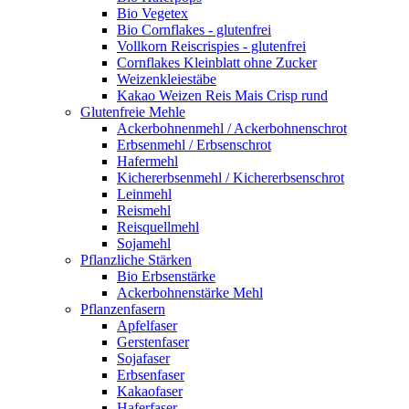
Bio Vegetex
Bio Cornflakes - glutenfrei
Vollkorn Reiscrispies - glutenfrei
Cornflakes Kleinblatt ohne Zucker
Weizenkleiestäbe
Kakao Weizen Reis Mais Crisp rund
Glutenfreie Mehle
Ackerbohnenmehl / Ackerbohnenschrot
Erbsenmehl / Erbsenschrot
Hafermehl
Kichererbsenmehl / Kichererbsenschrot
Leinmehl
Reismehl
Reisquellmehl
Sojamehl
Pflanzliche Stärken
Bio Erbsenstärke
Ackerbohnenstärke Mehl
Pflanzenfasern
Apfelfaser
Gerstenfaser
Sojafaser
Erbsenfaser
Kakaofaser
Haferfaser