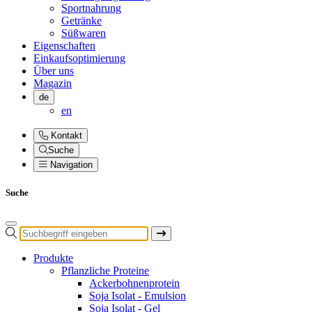
Sportnahrung
Getränke
Süßwaren
Eigenschaften
Einkaufsoptimierung
Über uns
Magazin
de
en
Kontakt
Suche
Navigation
Suche
Produkte
Pflanzliche Proteine
Ackerbohnenprotein
Soja Isolat - Emulsion
Soja Isolat - Gel