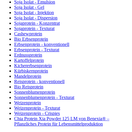
Soja Isolat - Emulsion
Soja Isolat - Gel
Soja Isolat - Injektion
Soja Isolat - Dispersion
Sojaprotein - Konzentrat
Sojaprotein - Texturat
Cashewprotein
Bio Erbsenprotein
Erbsenprotein - konventionell
Erbsenprotein - Texturat
Erdnussprotein
Kartoffelprotein
Kichererbsenprotein
Kürbiskernprotein
Mandelprotein
Reisprotein - konventionell
Bio Reisprotein
Sonnenblumenprotein
Sonnenblumenprotein - Texturat
Weizenprotein
Weizenprotein - Texturat
Weizenprotein - Crispies
Chia Protein Xia Powder 125 LM von Benexia® –
Pflanzliches Protein für Lebensmittelproduktion