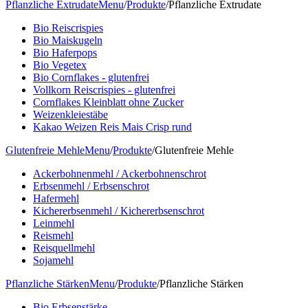
Pflanzliche Extrudate
Menu
/
Produkte
/
Pflanzliche Extrudate
Bio Reiscrispies
Bio Maiskugeln
Bio Haferpops
Bio Vegetex
Bio Cornflakes - glutenfrei
Vollkorn Reiscrispies - glutenfrei
Cornflakes Kleinblatt ohne Zucker
Weizenkleiestäbe
Kakao Weizen Reis Mais Crisp rund
Glutenfreie Mehle
Menu
/
Produkte
/
Glutenfreie Mehle
Ackerbohnenmehl / Ackerbohnenschrot
Erbsenmehl / Erbsenschrot
Hafermehl
Kichererbsenmehl / Kichererbsenschrot
Leinmehl
Reismehl
Reisquellmehl
Sojamehl
Pflanzliche Stärken
Menu
/
Produkte
/
Pflanzliche Stärken
Bio Erbsenstärke