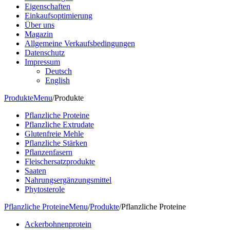
Eigenschaften
Einkaufsoptimierung
Über uns
Magazin
Allgemeine Verkaufsbedingungen
Datenschutz
Impressum
Deutsch
English
Produkte
Menu
/
Produkte
Pflanzliche Proteine
Pflanzliche Extrudate
Glutenfreie Mehle
Pflanzliche Stärken
Pflanzenfasern
Fleischersatzprodukte
Saaten
Nahrungsergänzungsmittel
Phytosterole
Pflanzliche Proteine
Menu
/
Produkte
/
Pflanzliche Proteine
Ackerbohnenprotein