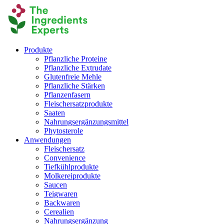
Produkte
Pflanzliche Proteine
Pflanzliche Extrudate
Glutenfreie Mehle
Pflanzliche Stärken
Pflanzenfasern
Fleischersatzprodukte
Saaten
Nahrungsergänzungsmittel
Phytosterole
Anwendungen
Fleischersatz
Convenience
Tiefkühlprodukte
Molkereiprodukte
Saucen
Teigwaren
Backwaren
Cerealien
Nahrungsergänzung