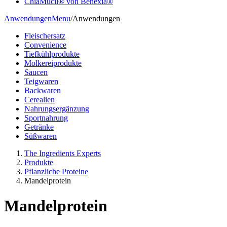
ChiaMucil® von Benexia®
Anwendungen
Menu
/
Anwendungen
Fleischersatz
Convenience
Tiefkühlprodukte
Molkereiprodukte
Saucen
Teigwaren
Backwaren
Cerealien
Nahrungsergänzung
Sportnahrung
Getränke
Süßwaren
The Ingredients Experts
Produkte
Pflanzliche Proteine
Mandelprotein
Mandelprotein