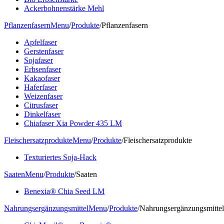
Ackerbohnenstärke Mehl
Pflanzenfasern
Menu
/
Produkte
/
Pflanzenfasern
Apfelfaser
Gerstenfaser
Sojafaser
Erbsenfaser
Kakaofaser
Haferfaser
Weizenfaser
Citrusfaser
Dinkelfaser
Chiafaser Xia Powder 435 LM
Fleischersatzprodukte
Menu
/
Produkte
/
Fleischersatzprodukte
Texturiertes Soja-Hack
Saaten
Menu
/
Produkte
/
Saaten
Benexia® Chia Seed LM
Nahrungsergänzungsmittel
Menu
/
Produkte
/
Nahrungsergänzungsmittel